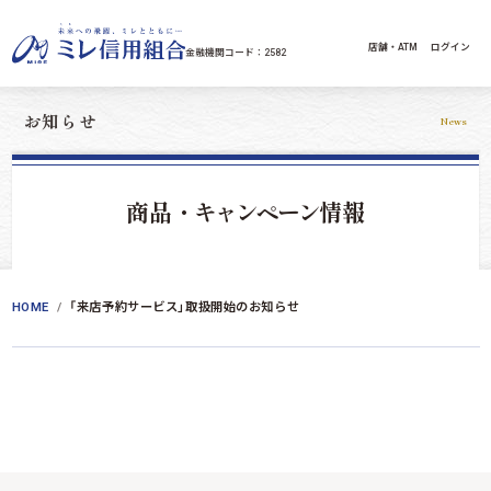
コンテンツへスキップ
店舗・ATM
ログイン
金融機関コード：2582
お知らせ
News
商品・
キャンペーン
情報
HOME
「来店予約サービス」取扱開始のお知らせ