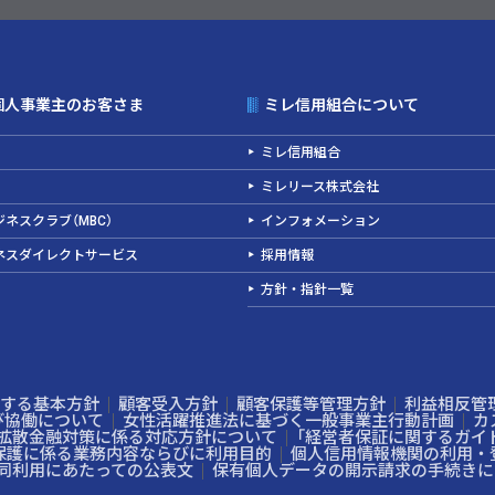
個人事業主のお客さま
ミレ信用組合について
ミレ信用組合
ミレリース株式会社
ネスクラブ（MBC）
インフォメーション
ネスダイレクトサービス
採用情報
方針・指針一覧
する基本方針
顧客受入方針
顧客保護等管理方針
利益相反管
び協働について
女性活躍推進法に基づく一般事業主行動計画
カ
拡散金融対策に係る対応方針について
「経営者保証に関するガイ
保護に係る業務内容ならびに利用目的
個人信用情報機関の利用・
同利用にあたっての公表文
保有個人データの開示請求の手続きに