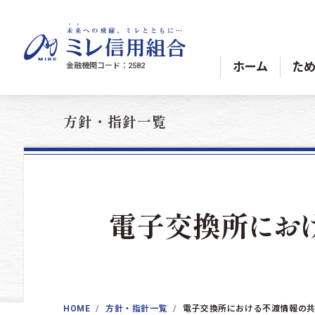
コンテンツへスキップ
ホーム
た
金融機関コード：2582
方針・指針一覧
電子交換所
にお
HOME
方針・指針一覧
電子交換所における不渡情報の