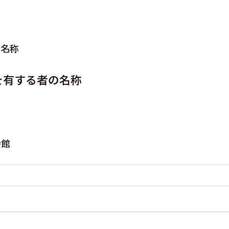
の名称
を有する者の名称
会館