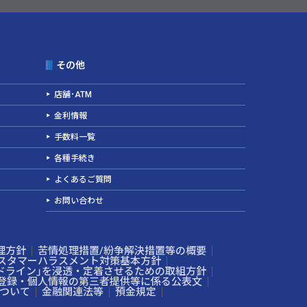
その他
店舗･ATM
金利情報
手数料一覧
各種手続き
よくあるご質問
お問い合わせ
理方針
苦情処理措置/紛争解決措置等の概要
スタマーハラスメント対策基本方針
ドライン」を浸透・定着させるための取組方針
登録・個人情報の第三者提供等に係る公表文
ついて
金融関連法等
預金規定