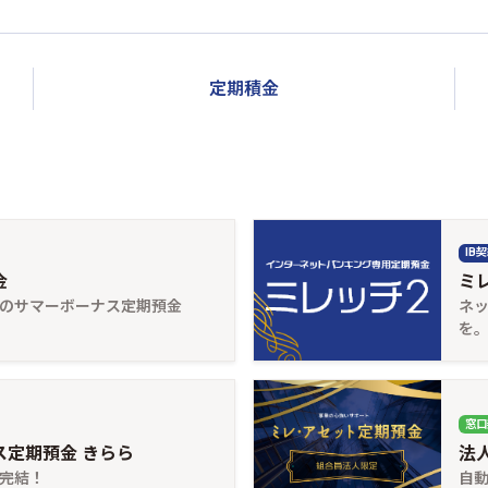
定期積金
IB
金
ミ
）のサマーボーナス定期預金
ネ
を。
窓口
定期預金 きらら
法
完結！
自動