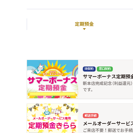
定期預金
IB契約
窓口契約
サマーボーナス定期預
新本店完成記念（利益還元
です。
郵送手続
メールオーダーサービス
ご来店不要！郵送でお手続