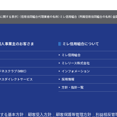
に関する表示］
（信用協同組合代理業者の名称）ミレ信用組合
（所属信用協同組合の名称）全
個人事業主のお客さま
ミレ信用組合について
ミレ信用組合
ミレリース株式会社
ネスクラブ（MBC）
インフォメーション
ネスダイレクトサービス
採用情報
方針・指針一覧
する基本方針
顧客受入方針
顧客保護等管理方針
利益相反管