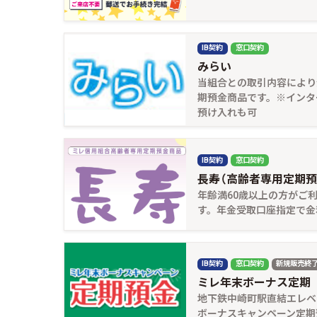
IB契約
窓口契約
みらい
当組合との取引内容により
期預金商品です。※インタ
預け入れも可
IB契約
窓口契約
長寿（高齢者専用定期預
年齢満60歳以上の方がご
す。年金受取口座指定で金
IB契約
窓口契約
新規販売終
ミレ年末ボーナス定期
地下鉄中崎町駅直結エレベ
ボーナスキャンペーン定期