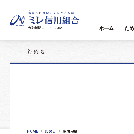
コンテンツへスキップ
ホーム
た
金融機関コード：2582
ためる
HOME
ためる
定期預金