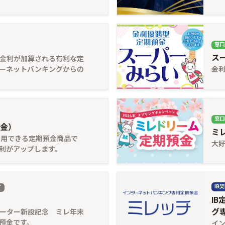
窓口
ス
金利が加算される有利な定
ーネットバンキングからの
金
窓口
金）
ミ
利用できる定期預金商品で
大
利がアップします。
IB
了
I
グ
ーター新設記念 ミレ年末
預金です。
イ