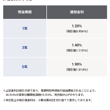
預金期間
適用金利
1.20
％
1年
（税引後0.956％）
1.40
％
3年
（税引後1.115％）
1.90
％
5年
（税引後1.514％）
上記金利は税引き前であり、復興特別所得税が追加課税されることにより、
20.315%の源泉分離課税(国税15.315%、地方税5%)がかかります。
本広告上の税引後金利は、小数点第4位を切り捨てて表示しております。