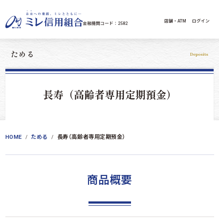
コンテンツへスキップ
店舗・ATM
ログイン
金融機関コード：2582
ためる
Deposits
長寿（高齢者専用定期預金）
HOME
ためる
長寿（高齢者専用定期預金）
商品概要