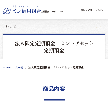
コンテンツへスキップ
店舗・ATM
ログイン
金融機関コード：2582
ためる
Deposits
法人限定定期預金 ミレ・
アセット
定期預金
HOME
ためる
法人限定定期預金 ミレ・アセット定期預金
商品内容