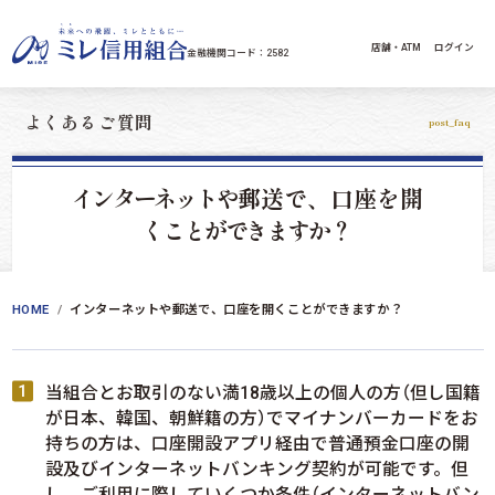
コンテンツへスキップ
店舗・ATM
ログイン
金融機関コード：2582
よくあるご質問
post_faq
インターネットや
郵送で、口座を開
くことができますか
？
HOME
インターネットや郵送で、口座を開くことができますか？
当組合とお取引のない満18歳以上の個人の方（但し国籍
が日本、韓国、朝鮮籍の方）でマイナンバーカードをお
持ちの方は、口座開設アプリ経由で普通預金口座の開
設及びインターネットバンキング契約が可能です。但
し、ご利用に際していくつか条件（インターネットバン