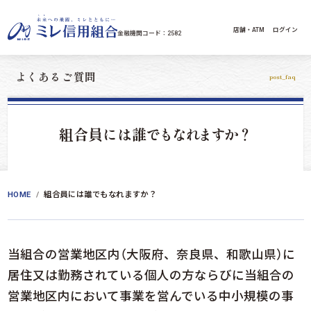
コンテンツへスキップ
店舗・ATM
ログイン
金融機関コード：2582
よくあるご質問
post_faq
組合員には誰
でもなれますか
？
HOME
組合員には誰でもなれますか？
当組合の営業地区内（大阪府、奈良県、和歌山県）に
居住又は勤務されている個人の方ならびに当組合の
営業地区内において事業を営んでいる中小規模の事