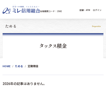
コンテンツへスキップ
店舗・ATM
ログイン
金融機関コード：2582
ためる
Deposits
タックス
積金
HOME
ためる
定期積金
2026年の記事はありません。